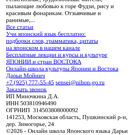
пылающие любовью к горе Фудзи, рису и
красивым фонарикам. Отзывчивые и
ранимые,...
Все статьи
Учи японский язык бесплатно:
подборки слов, грамматика, цитаты
на японском в нашем канале
Бесплатные лекции и курсы и культуре
ЯПОНИИ и стран ВОСТОКА
Онлайн-школа культуры Японии и Востока
Дарьи Мойнич
+7 (925) 777-55-45
sensei@nihon-go.ru
Заказать звонок
ИП Миночкина Д.А.
ИНН 503810946490
ОГРНИП 314503808000092
141253, Московская область, Пушкинский р-н,
дер. Зимогорье, 24
©2026 - Онлайн школа Японского языка Дарьи