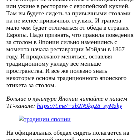
или ужине в ресторане с европейской кухней.
Там вы будете сидеть за привычными столами
на не менее привычных стульях. И трапеза
мало чем будет отличаться от обеда в странах
Европы. Надо признать, что правила поведения
за столом в Японии сильно изменились с
момента начала реставрации Мэйдзи в 1867
году. И продолжают меняться, оставляя
традиционному укладу все меньше
пространства. И все же полезно знать
некоторые основы традиционного японского
этикета за столом.
Больше о культуре Японии читайте в нашем
ТГ-канале:
https://t.me/+zb2N9kg28_syMzky
На официальных обедах сидеть полагается на
коленях с прямой спиной, ноги поджаты под