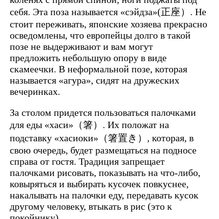
себя. Эта поза называется «сэйдза»(正座）. Не
стоит переживать, японские хозяева прекрасно
осведомлены, что европейцы долго в такой
позе не выдерживают и вам могут
предложить небольшую опору в виде
скамеечки. В неформальной позе, которая
называется «агура», сидят на дружеских
вечеринках.
За столом придется пользоваться палочками
для еды «хаси»（箸）. Их положат на
подставку «хасиоки»（箸置き）, которая, в
свою очередь, будет размещаться на подносе
справа от гостя. Традиция запрещает
палочками рисовать, показывать на что-либо,
ковыряться и выбирать кусочек повкуснее,
накалывать на палочки еду, передавать кусок
другому человеку, втыкать в рис (это к
покойнику).