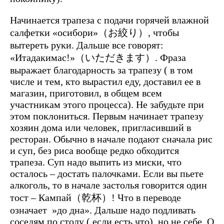
Начинается трапеза с подачи горячей влажной
салфетки «осибори»（お絞り）, чтобы
вытереть руки. Дальше все говорят:
«Итадакимас!»（いただきます）. Фраза
выражает благодарность за трапезу ( в том
числе и тем, кто вырастил еду, доставил ее в
магазин, приготовил, в общем всем
участникам этого процесса). Не забудьте при
этом поклониться. Первым начинает трапезу
хозяин дома или человек, пригласивший в
ресторан. Обычно в начале подают сначала рис
и суп, без риса вообще редко обходится
трапеза. Суп надо выпить из миски, что
осталось – достать палочками. Если вы пьете
алкоголь, то в начале застолья говорится один
тост – Кампай（乾杯）! Что в переводе
означает »до дна». Дальше надо подливать
соседям по столу ( если есть что), но не себе. О