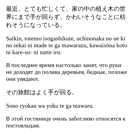
最近、とても忙しくて、家の中の植え木の世
界にまで手が回らず、かわいそうなことに枯
れそうになっている。
Saikin, totemo isogashikute, uchinonaka no ue ki
no sekai ni made te ga mawarazu, kawaisōna koto
ni kare-so: ni natte iru.
В последнее время настолько занят, что руки
не доходят до полива деревьев, бедные, похоже
они увядают.
その旅館はよく手が回る。
Sono ryokan wa yoku te ga mawaru.
В этой гостинице очень заботливо относятся к
постояльцам.