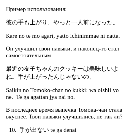
Пример использования:
彼の手も上がり、やっと一人前になった。
Кare no te mo agari, yatto ichinimmae ni natta.
Он улучшил свои навыки, и наконец-то стал
самостоятельным
最近の友子ちゃんのクッキーは美味しいよ
ね。手が上がったんじゃないの。
Saikin no Tomoko-chan no kukki: wa oishii yo
ne. Te ga agattan jya nai no.
В последнее время выпечка Томока-чан стала
вкуснее. Твои навыки улучшились, не так ли?
手が出ない te ga denai