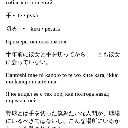
гиблых отношений.
手 • te • рука
切る • kiru • резать
Примеры использования:
半年前に彼女と手を切ってから、一回も彼女
に会っていない。
Hantoshi mae ni kanojo to te wo kitte kara, ikkai
mo kanojo ni atte inai.
Я не видел ее с тех пор, как полгода назад
порвал с ней.
野球とは手を切った僕みたいな人間が、球場
にいるべきではないし、こんな場所にいるか