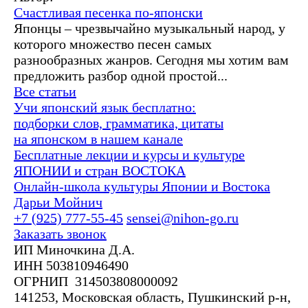
Счастливая песенка по-японски
Японцы – чрезвычайно музыкальный народ, у
которого множество песен самых
разнообразных жанров. Сегодня мы хотим вам
предложить разбор одной простой...
Все статьи
Учи японский язык бесплатно:
подборки слов, грамматика, цитаты
на японском в нашем канале
Бесплатные лекции и курсы и культуре
ЯПОНИИ и стран ВОСТОКА
Онлайн-школа культуры Японии и Востока
Дарьи Мойнич
+7 (925) 777-55-45
sensei@nihon-go.ru
Заказать звонок
ИП Миночкина Д.А.
ИНН 503810946490
ОГРНИП 314503808000092
141253, Московская область, Пушкинский р-н,