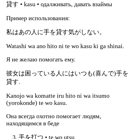
貸す • kasu • одалживать, давать взаймы
Пример использования:
私はあの人に手を貸す気がしない。
Watashi wa ano hito ni te wo kasu ki ga shinai.
Я не желаю помогать ему.
彼女は困っている人にはいつも(喜んで)手を
貸す.
Kanojo wa komatte iru hito ni wa itsumo
(yorokonde) te wo kasu.
Она всегда охотно помогает людям,
находящимся в беде
手を打つ • te wo utsu