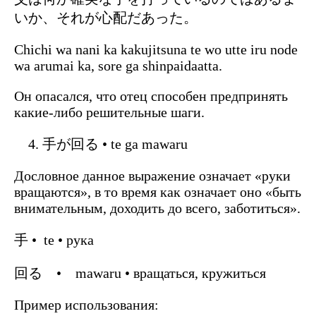
いか、それが心配だあった。
Chichi wa nani ka kakujitsuna te wo utte iru node
wa arumai ka, sore ga shinpaidaatta.
Он опасался, что отец способен предпринять
какие-либо решительные шаги.
手が回る • te ga mawaru
Дословное данное выражение означает «руки
вращаются», в то время как означает оно «быть
внимательным, доходить до всего, заботиться».
手 • te • рука
回る • mawaru • вращаться, кружиться
Пример использования: