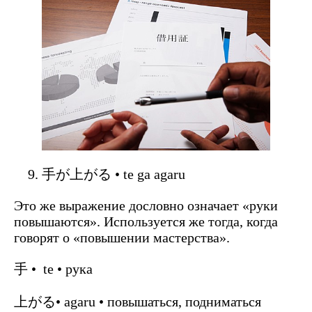
手が上がる • te ga agaru
Это же выражение дословно означает «руки
повышаются». Используется же тогда, когда
говорят о «повышении мастерства».
手 • te • рука
上がる• agaru • повышаться, подниматься