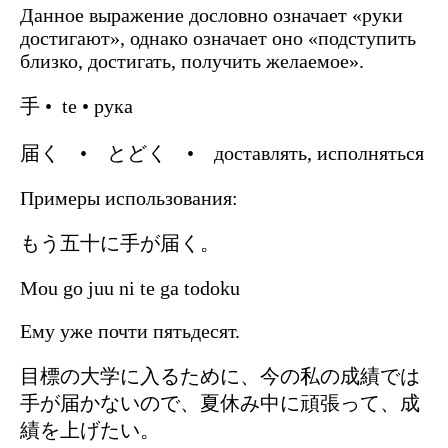
Данное выражение дословно означает «руки
достигают», однако означает оно «подступить
близко, достигать, получить желаемое».
手 • te • рука
届く • とどく • доставлять, исполняться
Примеры использования:
もう五十に手が届く。
Mou go juu ni te ga todoku
Ему уже почти пятьдесят.
目標の大学に入るために、今の私の成績では
手が届かないので、夏休み中に頑張って、成
績を上げたい。