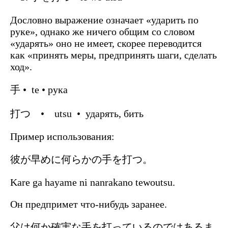
Дословно выражение означает «ударить по
руке», однако же ничего общим со словом
«ударять» оно не имеет, скорее переводится
как «принять меры, предпринять шаги, сделать
ход».
手 • te • рука
打つ • utsu • ударять, бить
Пример использования:
彼が早めに何らかの手を打つ。
Kare ga hayame ni nanrakano tewoutsu.
Он предпримет что-нибудь заранее.
父は何か確実な手を打っているのではあるま