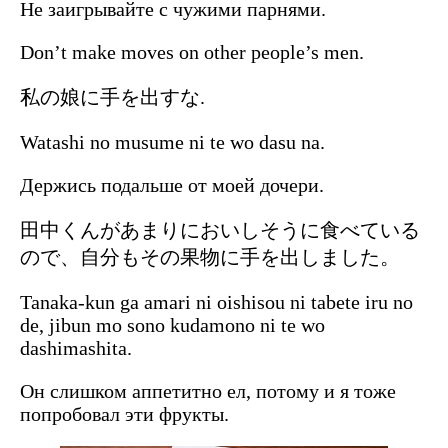
Не заигрывайте с чужими парнями.
Don’t make moves on other people’s men.
私の娘に手を出すな.
Watashi no musume ni te wo dasu na.
Держись подальше от моей дочери.
田中くんがあまりにおいしそうに食べている
ので、自分もその果物に手を出しました。
Tanaka-kun ga amari ni oishisou ni tabete iru no
de, jibun mo sono kudamono ni te wo
dashimashita.
Он слишком аппетитно ел, потому и я тоже
попробовал эти фрукты.