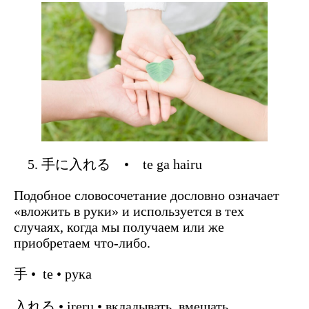
手に入れる • te ga hairu
Подобное словосочетание дословно означает
«вложить в руки» и используется в тех
случаях, когда мы получаем или же
приобретаем что-либо.
手 • te • рука
入れる • ireru • вкладывать, вмещать