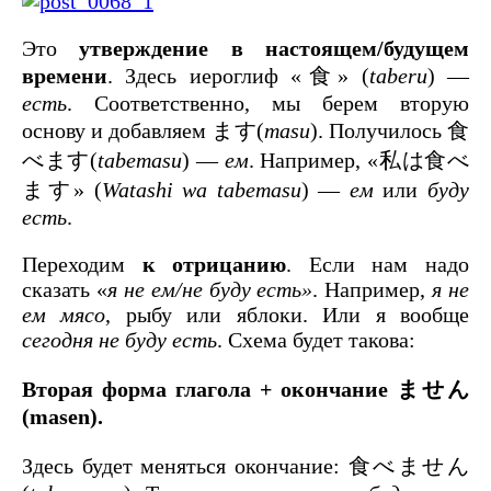
Это
утверждение в настоящем/будущем
времени
. Здесь иероглиф «食» (
taberu
) —
есть
. Соответственно, мы берем вторую
основу и добавляем ます(
masu
). Получилось 食
べます(
tabemasu
) —
ем
. Например, «私は食べ
ます» (
Watashi wa tabemasu
) —
ем
или
буду
есть
.
Переходим
к отрицанию
. Если нам надо
сказать «
я не ем/не буду есть»
. Например,
я не
ем мясо
, рыбу или яблоки. Или я вообще
сегодня не буду есть
. Схема будет такова:
Вторая форма глагола + окончание ません
(masen).
Здесь будет меняться окончание: 食べません