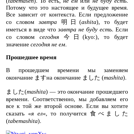
(
tabemasen
). То есть,
не ем
или
не буду есть
.
Потому что это настоящее и будущее время.
Все зависит от контекста. Если предложение
со словом
завтра
明日(
ashita
), то будет
иметься в виде что
завтра не буду есть
. Если
со словом
сегодня
今日(kyo:), то будет
значение
сегодня не ем
.
Прошедшее время
В прошедшем времени мы заменяем
окончание ますна окончание ました (
mashita
).
ました(
mashita
) — это окончание прошедшего
времени. Соответственно, мы добавляем его
все к той же второй основе. Если вы хотите
сказать «
я ел
«, то получится 食べました
(
tabemashita
).