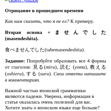
Отрицание в прошедшем времени
Как нам сказать, что я не ел?
К примеру.
Вторая основа +ませんでした
(masendeshita).
食べませんでした(tabemasendeshita).
Задание:
Попробуйте образовать все 4 формы
от глаголов: 見る(
miru
), 読む (
yomu
), 教える
(
oshieru
), する (
suru
).
Свои ответы напишите
в комментариях.
Важной частью японской грамматики
являются падежи. Уверена, информация в
статье оказалась очень полезной для вас.
Хотите знать о японском языке еще больше?