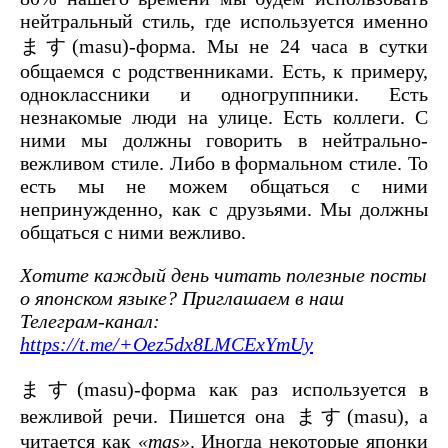
нейтральный стиль, где используется именно
ます(masu)-форма. Мы не 24 часа в сутки
общаемся с родственниками. Есть, к примеру,
одноклассники и одногруппники. Есть
незнакомые люди на улице. Есть коллеги. С
ними мы должны говорить в нейтрально-
вежливом стиле. Либо в формальном стиле. То
есть мы не можем общаться с ними
непринужденно, как с друзьями. Мы должны
общаться с ними вежливо.
Хотите каждый день читать полезные посты
о японском языке? Приглашаем в наш
Телеграм-канал:
https://t.me/+Oez5dx8LMCExYmUy
ます(masu)-форма как раз используется в
вежливой речи. Пишется она ます(masu), а
читается как
«mas»
. Иногда некоторые японки