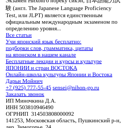
Экзамен Нихонго норёку сикэн, 日本語能力試
験 (англ. The Japanese Language Proficiency
Test, или JLPT) является единственным
официальным международным экзаменом по
определению уровня...
Все статьи
Учи японский язык бесплатно:
подборки слов, грамматика, цитаты
на японском в нашем канале
Бесплатные лекции и курсы и культуре
ЯПОНИИ и стран ВОСТОКА
Онлайн-школа культуры Японии и Востока
Дарьи Мойнич
+7 (925) 777-55-45
sensei@nihon-go.ru
Заказать звонок
ИП Миночкина Д.А.
ИНН 503810946490
ОГРНИП 314503808000092
141253, Московская область, Пушкинский р-н,
дер. Зимогорье, 24