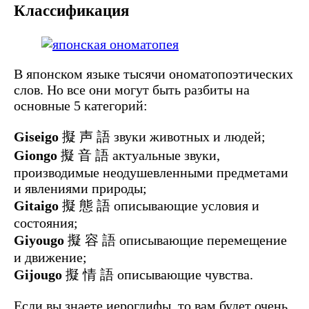
Классификация
В японском языке тысячи ономатопоэтических
слов. Но все они могут быть разбиты на
основные 5 категорий:
Giseigo
擬 声 語 звуки животных и людей;
Giongo
擬 音 語 актуальные звуки,
производимые неодушевленными предметами
и явлениями природы;
Gitaigo
擬 態 語 описывающие условия и
состояния;
Giyougo
擬 容 語 описывающие перемещение
и движение;
Gijougo
擬 情 語 описывающие чувства.
Если вы знаете иероглифы, то вам будет очень