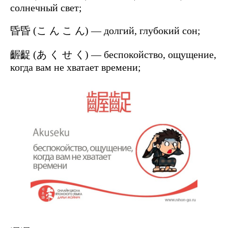
солнечный свет;
昏昏 (こ ん こ ん) — долгий, глубокий сон;
齷齪 (あ く せ く) — беспокойство, ощущение,
когда вам не хватает времени;