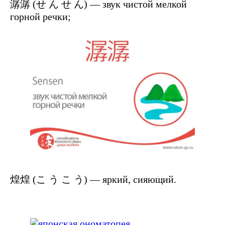
潺潺 (せ ん せ ん) — звук чистой мелкой
горной речки;
煌煌 (こ う こ う) — яркий, сияющий.