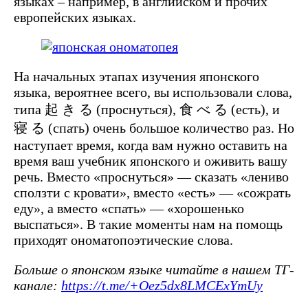
языках – например, в английском и прочих
европейских языках.
На начальных этапах изучения японского
языка, вероятнее всего, вы использовали слова,
типа 起 き る (проснуться), 食 べ る (есть), и
寝 る (спать) очень большое количество раз. Но
наступает время, когда вам нужно оставить на
время ваш учебник японского и оживить вашу
речь. Вместо «проснуться» — сказать «лениво
сползти с кровати», вместо «есть» — «сожрать
еду», а вместо «спать» — «хорошенько
выспаться». В такие моменты нам на помощь
приходят ономатопоэтические слова.
Больше о японском языке читайте в нашем ТГ-
канале:
https://t.me/+Oez5dx8LMCExYmUy