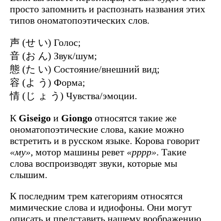
просто запомнить и распознать названия этих
типов ономатопоэтических слов.
声 (せ い) Голос;
音 (お ん) Звук/шум;
態 (た い) Состояние/внешний вид;
容 (よ う) Форма;
情 (じ ょ う) Чувства/эмоции.
К
Giseigo
и
Giongo
относятся такие же
ономатопоэтические слова, какие можно
встретить и в русском языке. Корова говорит
«му»
, мотор машины ревет
«рррр»
. Такие
слова воспроизводят звуки, которые мы
слышим.
К последним трем категориям относятся
мимические слова и идиофоны. Они могут
описать и представить нашему воображению