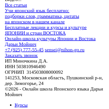
Все статьи
Учи японский язык бесплатно:
подборки слов, грамматика, цитаты
на японском в нашем канале
Бесплатные лекции и курсы и культуре
ЯПОНИИ и стран ВОСТОКА
Онлайн-школа культуры Японии и Востока
Дарьи Мойнич
+7 (925) 777-55-45
sensei@nihon-go.ru
Заказать звонок
ИП Миночкина Д.А.
ИНН 503810946490
ОГРНИП 314503808000092
141253, Московская область, Пушкинский р-н,
дер. Зимогорье, 24
©2026 - Онлайн школа Японского языка Дарьи
Мойнич
Курсы