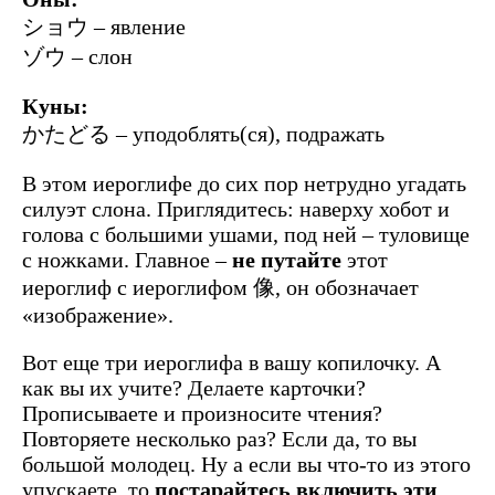
ショウ – явление
ゾウ – слон
Куны:
かたどる – уподоблять(ся), подражать
В этом иероглифе до сих пор нетрудно угадать
силуэт слона. Приглядитесь: наверху хобот и
голова с большими ушами, под ней – туловище
с ножками. Главное –
не путайте
этот
иероглиф с иероглифом 像, он обозначает
«изображение».
Вот еще три иероглифа в вашу копилочку. А
как вы их учите? Делаете карточки?
Прописываете и произносите чтения?
Повторяете несколько раз? Если да, то вы
большой молодец. Ну а если вы что-то из этого
упускаете, то
постарайтесь включить эти