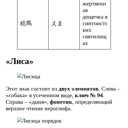
жертвенн
ая
дощечка в
絵馬
えま
синтоистс
ких
святилищ
ах
«Лиса»
Этот знак состоит из
двух элементов
. Слева –
«собака» в усеченном виде,
ключ № 94
.
Справа – «дыня»,
фонетик
, определяющий
верхнее чтение иероглифа.