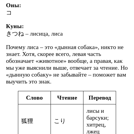
Оны:
コ
Куны:
きつね – лисица, лиса
Почему лиса – это «дынная собака», никто не
знает. Хотя, скорее всего, левая часть
обозначает «животное» вообще, а правая, как
мы уже выяснили выше, отвечает за чтение. Но
«дынную собаку» не забывайте – поможет вам
выучить это знак.
Слово
Чтение
Перевод
лисы и
барсуки;
狐狸
こり
хитрец,
лжец