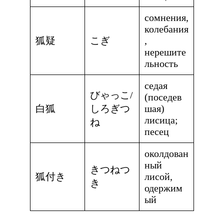
сомнения,
колебания
狐疑
こぎ
,
нерешите
льность
седая
びゃっこ/
(поседев
白狐
しろぎつ
шая)
лисица;
ね
песец
околдован
ный
きつねつ
狐付き
лисой,
き
одержим
ый