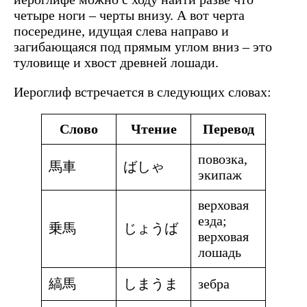
четыре ноги – черты внизу. А вот черта
посередине, идущая слева направо и
загибающаяся под прямым углом вниз – это
туловище и хвост древней лошади.
Иероглиф встречается в следующих словах:
Слово
Чтение
Перевод
повозка,
馬車
ばしゃ
экипаж
верховая
езда;
乗馬
じょうば
верховая
лошадь
縞馬
しまうま
зебра