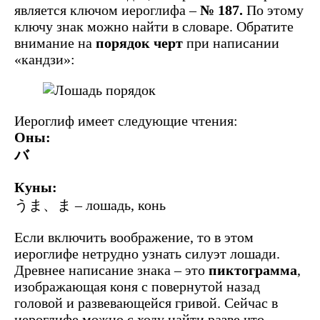
является ключом иероглифа –
№ 187.
По этому
ключу знак можно найти в словаре. Обратите
внимание на
порядок черт
при написании
«кандзи»:
Иероглиф имеет следующие чтения:
Оны:
バ
Куны:
うま、ま – лошадь, конь
Если включить воображение, то в этом
иероглифе нетрудно узнать силуэт лошади.
Древнее написание знака – это
пиктограмма
,
изображающая коня с повернутой назад
головой и развевающейся гривой. Сейчас в
иероглифе можно с ходу найти разве что