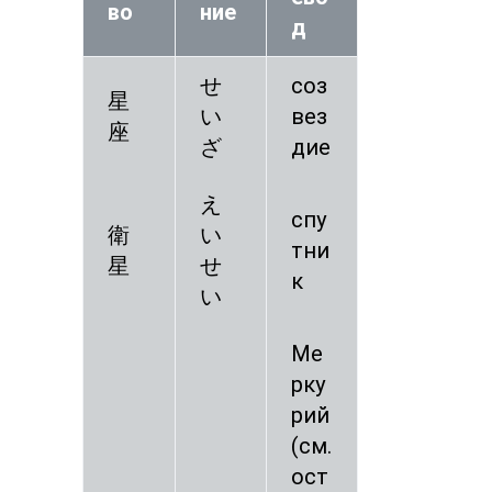
во
ние
д
せ
соз
星
い
вез
座
ざ
дие
え
спу
衛
い
тни
星
せ
к
い
Ме
рку
рий
(см.
ост