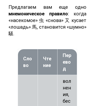
Предлагаем вам еще одно
мнемоническое правило
: когда
«насекомое» 虫 «снова» 又 кусает
«лошадь» 馬, становится «шумно»
騒.
Пер
Сло
Чте
ево
во
ние
д
вол
нен
ия,
бес