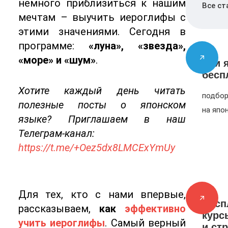
немного приблизиться к нашим
Все ст
мечтам – выучить иероглифы с
этими значениями. Сегодня в
программе:
«луна», «звезда»,
«море» и «шум»
.
Учи 
бесп
Хотите каждый день читать
подбор
полезные посты о японском
на япо
языке? Приглашаем в наш
Телеграм-канал:
https://t.me/+Oez5dx8LMCExYmUy
Для тех, кто с нами впервые,
Бесп
рассказываем,
как
эффективно
курс
учить иероглифы
. Самый верный
и ст