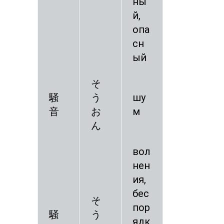
ны
й,
опа
сн
ый
そ
騒
う
шу
音
お
м
ん
вол
нен
ия,
бес
そ
пор
騒
う
ядк