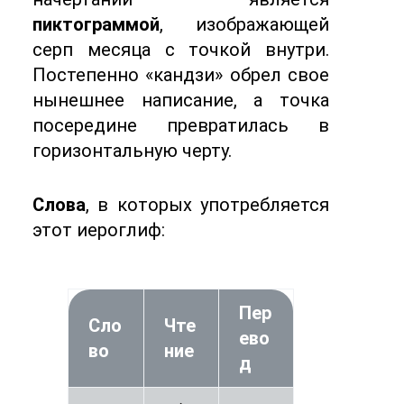
пиктограммой
, изображающей
серп месяца с точкой внутри.
Постепенно «кандзи» обрел свое
нынешнее написание, а точка
посередине превратилась в
горизонтальную черту.
Слова
, в которых употребляется
этот иероглиф:
Пер
Сло
Чте
ево
во
ние
д