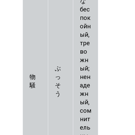
な
бес
пок
ойн
ый,
тре
во
жн
ぶ
ый;
物
っ
нен
騒
そ
аде
う
жн
ый,
сом
нит
ель