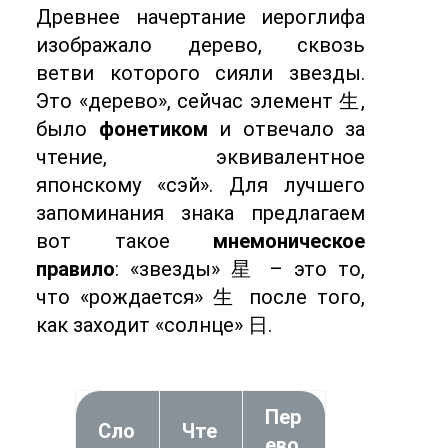
Древнее начертание иероглифа
изображало дерево, сквозь
ветви которого сияли звезды.
Это «дерево», сейчас элемент 生,
было
фонетиком
и отвечало за
чтение, эквивалентное
японскому «сэй». Для лучшего
запоминания знака предлагаем
вот такое
мнемоническое
правило
: «звезды» 星 – это то,
что «рождается» 生 после того,
как заходит «солнце» 日.
Пер
Сло
Чте
ево