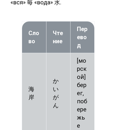
«вся» 毎 «вода» 水.
Пер
Сло
Чте
ево
во
ние
д
[мо
рск
ой]
か
бер
海
い
ег,
岸
が
поб
ん
ере
жь
е