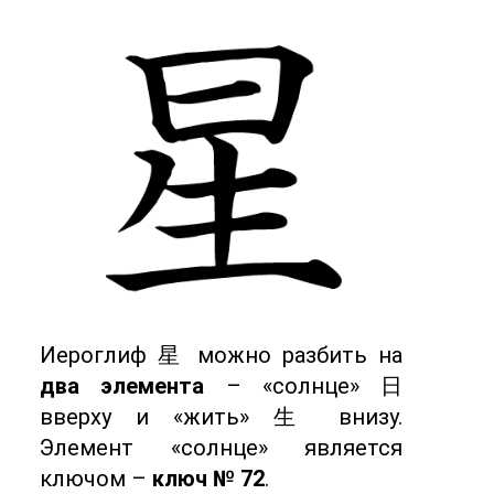
Иероглиф 星 можно разбить на
два элемента
– «солнце» 日
вверху и «жить» 生 внизу.
Элемент «солнце» является
ключом –
ключ № 72
.