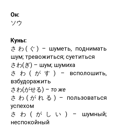
Он:
ソウ
Куны:
さわ(ぐ) – шуметь, поднимать
шум; тревожиться; суетиться
さわ(ぎ) – шум; шумиха
さわ(がす) – всполошить,
взбудоражить
さわ(がせる) –
то же
さわ(がれる) – пользоваться
успехом
さわ(がしい) – шумный;
неспокойный