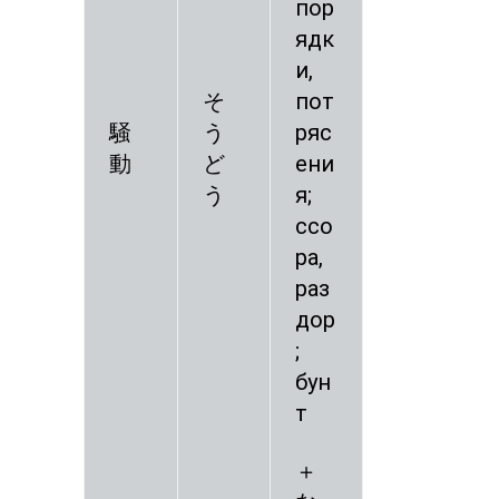
пор
ядк
и,
そ
пот
騒
う
ряс
動
ど
ени
う
я;
ссо
ра,
раз
дор
;
бун
т
＋