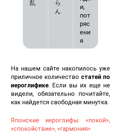
乱
ら
и,
ん
пот
ряс
ени
я
На нашем сайте накопилось уже
приличное количество
статей по
иероглифике
. Если вы их еще не
видели, обязательно почитайте,
как найдется свободная минутка.
Японские иероглифы: «покой»,
«спокойствие», «гармония»