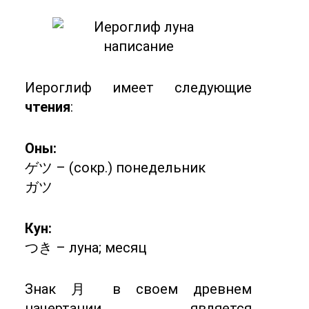
Иероглиф имеет следующие
чтения
:
Оны:
ゲツ – (сокр.) понедельник
ガツ
Кун:
つき – луна; месяц
Знак 月 в своем древнем
начертании является