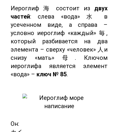
Иероглиф 海 состоит из
двух
частей
: слева «вода» 水 в
усеченном виде, а справа –
условно иероглиф «каждый» 毎,
который разбивается на два
элемента – сверху «человек» 人и
снизу «мать» 母. Ключом
иероглифа является элемент
«вода» –
ключ № 85
.
Он: