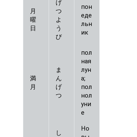
げ
пон
月
つ
еде
曜
よ
льн
日
う
ик
び
пол
ная
ま
лун
満
ん
а;
月
げ
пол
つ
нол
уни
е
Но
し