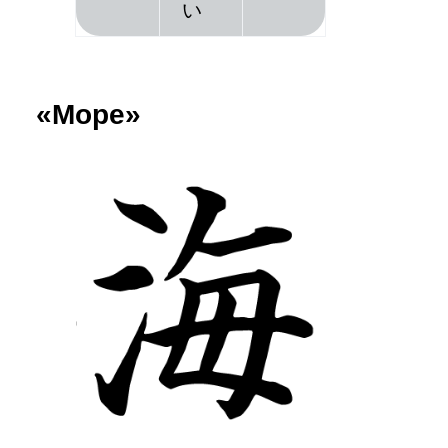
い
«Море»