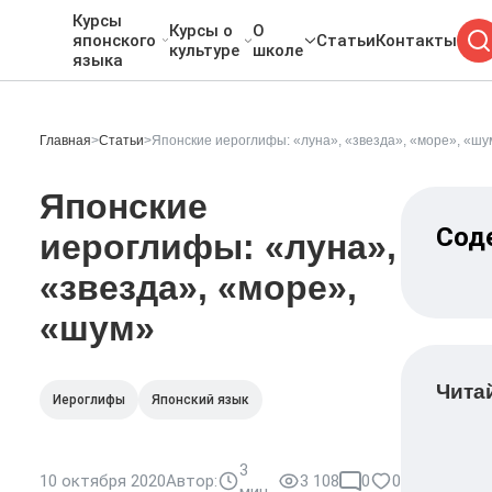
Курсы
Курсы о
О
японского
Статьи
Контакты
культуре
школе
языка
Главная
>
Статьи
>
Японские иероглифы: «луна», «звезда», «море», «шу
Японские
Сод
иероглифы: «луна»,
«звезда», «море»,
«шум»
Чита
Иероглифы
Японский язык
3
10 октября 2020
Автор:
3 108
0
0