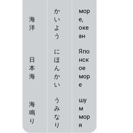
か
мор
海
い
е,
洋
よ
оке
う
ан
に
Япо
日
ほ
нск
本
ん
ое
海
か
мор
い
е
う
шу
海
み
м
鳴
な
мор
り
り
я