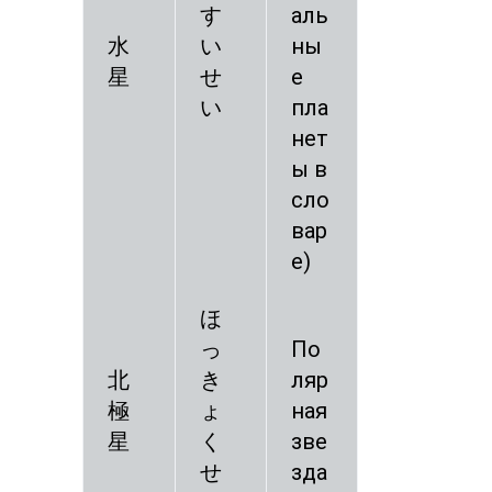
す
аль
水
い
ны
星
せ
е
い
пла
нет
ы в
сло
вар
е)
ほ
っ
По
北
き
ляр
極
ょ
ная
星
く
зве
せ
зда