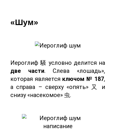
«Шум»
Иероглиф 騒 условно делится на
две части
. Слева «лошадь»,
которая является
ключом № 187
,
а справа – сверху «опять» 又 и
снизу «насекомое» 虫.