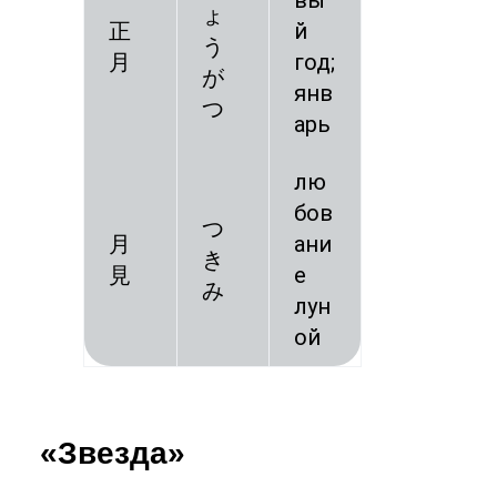
вы
ょ
正
й
う
月
год;
が
янв
つ
арь
лю
бов
つ
月
ани
き
見
е
み
лун
ой
«Звезда»