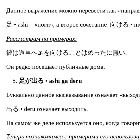
Данное выражение можно перевести как «направл
足 • ashi – «ноги», а второе сочетание 向ける • mu
Рассмотрим на примерах:
彼は遊里へ足を向けることはめったに無い。
Он редко посещает публичные дома.
足が出る •
ashi
ga
deru
Буквально данное высказывание означает «выходит
出る • deru означает выходить.
На самом же деле используется оно, когда говорит
Теперь познакомимся с примерами его использова