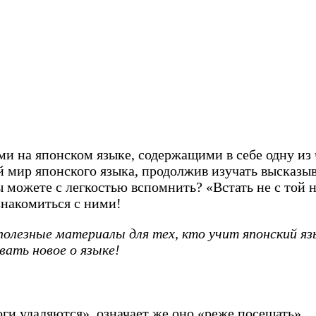
 на японском языке, содержащими в себе одну из ч
й мир японского языка, продолжив изучать высказыв
можете с легкостью вспомнить? «Встать не с той но
знакомиться с ними!
олезные материалы для тех, кто учит японский я
ать новое о языке!
ги удаляются», означает же оно «реже посещать».