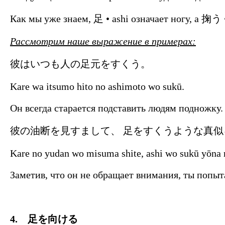
Как мы уже знаем, 足 • ashi означает ногу, а 掬う 
Рассмотрим наше выражение в примерах:
彼はいつも人の足元をすくう。
Kare wa itsumo hito no ashimoto wo sukū.
Он всегда старается подставить людям подножку.
彼の油断を見すまして、 足をすくうような真
Kare no yudan wo misuma shite, ashi wo sukū yōna 
Заметив, что он не обращает внимания, ты попыт
4. 足を向ける