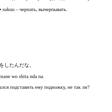
• sukuu – черпать, вычерпывать.
似をしたんだな。
mane wo shita nda na.
ался подставить ему подножку, не так ли?