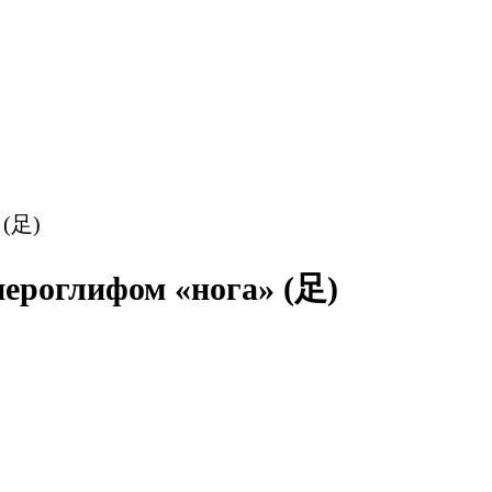
 (足)
иероглифом «нога» (足)