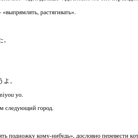
«выпрямлять, растягивать».
た。
うよ。
miyou yo.
им следующий город.
ь подножку кому-нибудь», дословно перевести кот