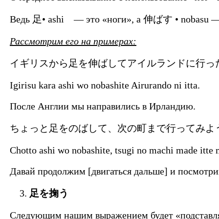
Ведь 足• ashi — это «ноги», а 伸ばす • nobasu — 
Рассмотрим его на примерах:
イギリスから足を伸ばしてアイルランドに行っ
Igirisu kara ashi wo nobashite Airurando ni itta.
После Англии мы направились в Ирландию.
ちょっと足をのばして、次の町まで行ってみよ
Chotto ashi wo nobashite, tsugi no machi made itte 
Давай продолжим [двигаться дальше] и посмотр
足を掬う
Следующим нашим выражением будет «подставлят