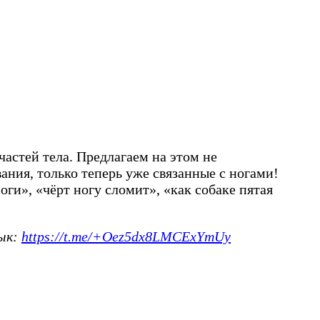
астей тела. Предлагаем на этом не
ания, только теперь уже связанные с ногами!
ги», «чёрт ногу сломит», «как собаке пятая
зык:
https://t.me/+Oez5dx8LMCExYmUy