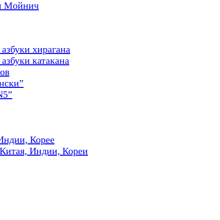
и Мойнич
 азбуки хирагана
азбуки катакана
ов
онски”
N5”
Индии, Корее
 Китая, Индии, Кореи