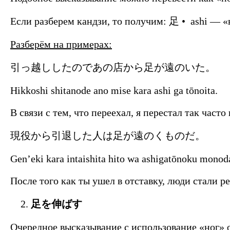
Если разберем кандзи, то получим: 足 • ashi — «
Разберём на примерах:
引っ越ししたのであの店から足が遠のいた。
Hikkoshi shitanode ano mise kara ashi ga tōnoita.
В связи с тем, что переехал, я перестал так часто
現役から引退した人は足が遠のくものだ。
Gen’eki kara intaishita hito wa ashigatōnoku monod
После того как ты ушел в отставку, люди стали р
足を伸ばす
Очередное высказывание с использование «ног» о