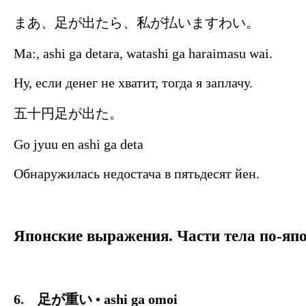
まあ、足が出たら、私が払いますわい。
Ma:, ashi ga detara, watashi ga haraimasu wai.
Ну, если денег не хватит, тогда я заплачу.
五十円足が出た。
Go jyuu en ashi ga deta
Обнаружилась недостача в пятьдесят йен.
Японские выражения. Части тела по-яп
6.
足が重い
• ashi ga omoi