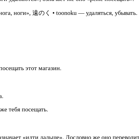
нога, ноги», 遠のく • toonoku — удаляться, убывать.
 посещать этот магазин.
a.
еже тебя посещать.
значает «идти дальше». Дословно же оно переводитс