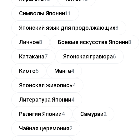
Символы Японии
11
Японский язык для продолжающих
8
Личное
8
Боевые искусства Японии
8
Катакана
7
Японская гравюра
6
Киото
5
Манга
4
Японская живопись
4
Литература Японии
4
Религии Японии
4
Самураи
2
Чайная церемония
2