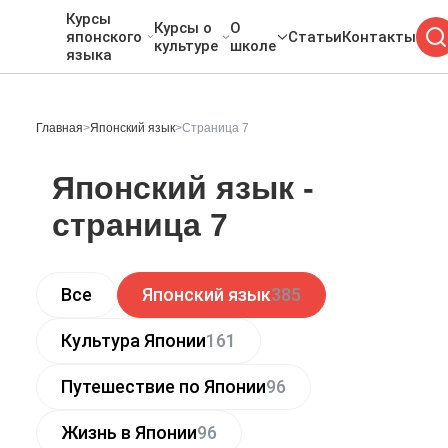
Курсы
Курсы о
О
японского
Статьи
Контакты
культуре
школе
языка
Главная
>
Японский язык
>
Страница 7
Японский язык -
страница 7
Все
Японский язык
385
Культура Японии
161
Путешествие по Японии
96
Жизнь в Японии
96