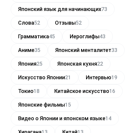
Японский язык для начинающих
73
Слова
52
Отзывы
52
Грамматика
45
Иероглифы
43
Аниме
35
Японский менталитет
33
Япония
25
Японская кухня
22
Искусство Японии
21
Интервью
19
Токио
18
Китайское искусство
16
Японские фильмы
15
Видео о Японии и японском языке
14
Хирагана
13
Китай
13